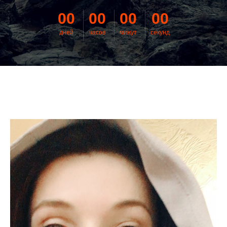
00
00
00
00
дней
часов
минут
секунд