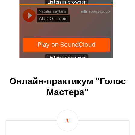
Natalia Isaykina
·
AUDIO До
Онлайн-практикум "Голос
Мастера"
Natalia Isaykina
·
AUDIO После
1